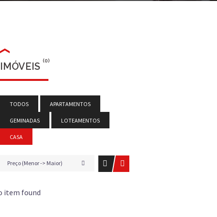
(0)
IMÓVEIS
TODOS
APARTAMENTOS
GEMINADAS
LOTEAMENTOS
CASA
Preço (Menor -> Maior)
o item found